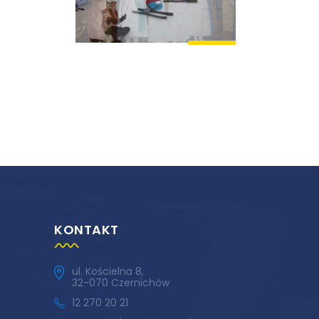
KONTAKT
ul. Kościelna 8,
32-070 Czernichów
12 270 20 21