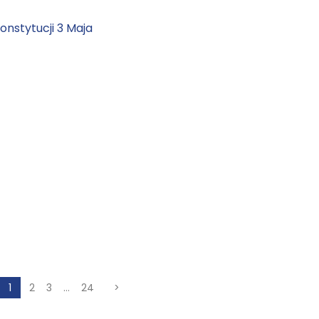
onstytucji 3 Maja
1
2
3
…
24
>