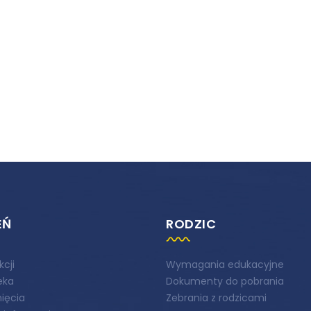
EŃ
RODZIC
kcji
Wymagania edukacyjne
teka
Dokumenty do pobrania
ięcia
Zebrania z rodzicami