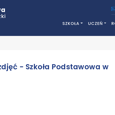
wa
ki
SZKOŁA
UCZEŃ
R
zdjęć - Szkoła Podstawowa w