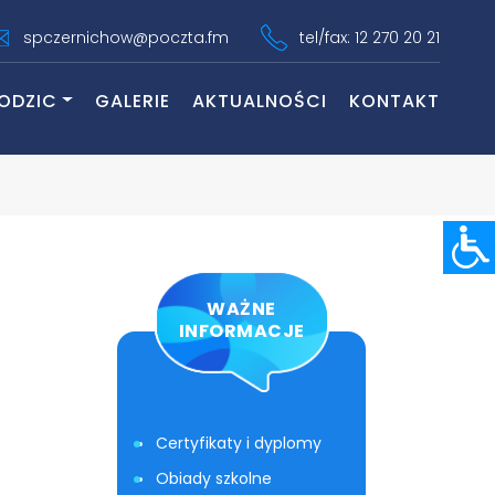
spczernichow@poczta.fm
tel/fax: 12 270 20 21
ODZIC
GALERIE
AKTUALNOŚCI
KONTAKT
WAŻNE
INFORMACJE
Certyfikaty i dyplomy
Obiady szkolne