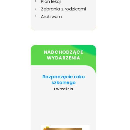
Plan lekcji
Zebrania z rodzicami
Archiwum
NADCHODZĄCE
WYDARZENIA
ńczenie roku
Rozpoczęcie roku
Dzień Język
szkolnego
szkolnego
Obcych
26 Czerwca
1 Września
26 Września