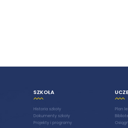
SZKOŁA
UCZ
Historia szkoły
Plan le
Dokumenty szkoły
Biblio
Projekty i programy
Osiągn