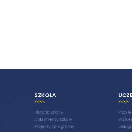
SZKOŁA
UCZ
Historia szkoły
Plan le
Dokumenty szkoły
Biblio
Projekty i programy
Osiągn