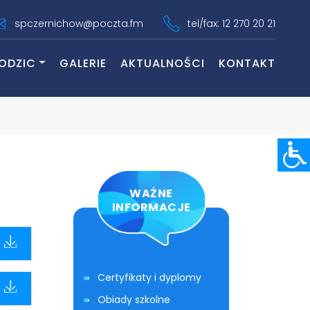
spczernichow@poczta.fm
tel/fax: 12 270 20 21
ODZIC
GALERIE
AKTUALNOŚCI
KONTAKT
WAŻNE
INFORMACJE
Certyfikaty i dyplomy
Obiady szkolne