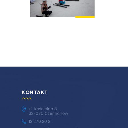
KONTAKT
ul. Kościelna 8,
32-070 Czernichów
12 270 20 21