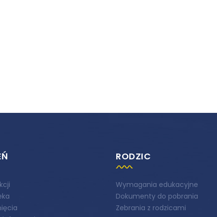
EŃ
RODZIC
kcji
Wymagania edukacyjne
teka
Dokumenty do pobrania
ięcia
Zebrania z rodzicami