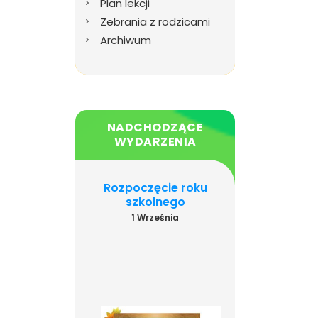
Plan lekcji
Zebrania z rodzicami
Archiwum
NADCHODZĄCE
WYDARZENIA
ńczenie roku
Rozpoczęcie roku
Dzień Język
szkolnego
szkolnego
Obcych
26 Czerwca
1 Września
26 Września