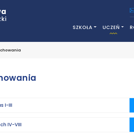
wa
ki
SZKOŁA
UCZEŃ
R
zachowania
chowania
 I-III
h IV-VIII