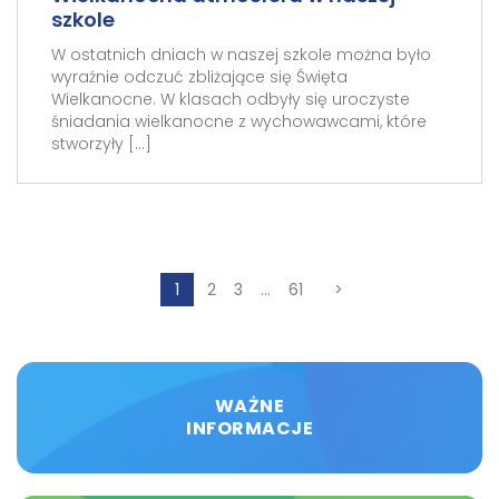
szkole
W ostatnich dniach w naszej szkole można było
wyraźnie odczuć zbliżające się Święta
Wielkanocne. W klasach odbyły się uroczyste
śniadania wielkanocne z wychowawcami, które
stworzyły […]
1
2
3
…
61
>
WAŻNE
INFORMACJE