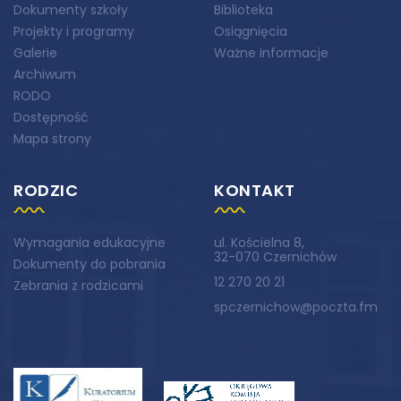
Dokumenty szkoły
Biblioteka
Projekty i programy
Osiągnięcia
Galerie
Ważne informacje
Archiwum
RODO
Dostępność
Mapa strony
RODZIC
KONTAKT
Wymagania edukacyjne
ul. Kościelna 8,
32-070 Czernichów
Dokumenty do pobrania
12 270 20 21
Zebrania z rodzicami
spczernichow@poczta.fm