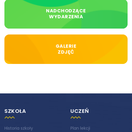
NADCHODZĄCE
WYDARZENIA
GALERIE
ZDJĘĆ
SZKOŁA
UCZEŃ
Historia szkoły
Plan lekcji