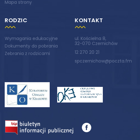
Mapa strony
RODZIC
KONTAKT
Wymagania edukacyjne
ul. Kościelna 8,
32-070 Czernichów
Dokumenty do pobrania
12 270 20 21
Zebrania z rodzicami
spczernichow@poczta.fm