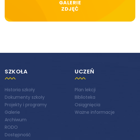
GALERIE
ZDJĘĆ
SZKOŁA
UCZEŃ
Historia szkoły
Plan lekcji
Dokumenty szkoły
Biblioteka
Projekty i programy
Osiągnięcia
Galerie
Ważne informacje
Archiwum
RODO
Dostępność