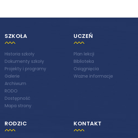
SZKOŁA
UCZEŃ
Historia szkoły
Plan lekcji
Dokumenty szkoły
Biblioteka
Projekty i programy
Osiągnięcia
Galerie
Ważne informacje
Archiwum
RODO
Dostępność
Mapa strony
RODZIC
KONTAKT