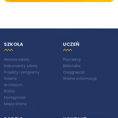
SZKOŁA
UCZEŃ
Historia szkoły
Plan lekcji
Dokumenty szkoły
Biblioteka
Projekty i programy
Osiągnięcia
Galerie
Ważne informacje
Archiwum
RODO
Dostępność
Mapa strony