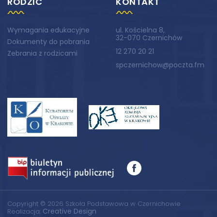
RODZIC
KONTAKT
Wymagania edukacyjne
ul. Kościelna 8,
32-070 Czernichów
Dokumenty do pobrania
12 270 20 21
Zebrania z rodzicami
spczernichow@poczta.fm
Copyright © 2026 Szkoła Podstawowa w Czernichowie
Creative Design
Realizacja: