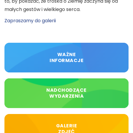
to, by pokazać, że troska o Ziemię zaczyna się od
małych gestów i wielkiego serca.
Zapraszamy do galerii
WAŻNE
INFORMACJE
NADCHODZĄCE
WYDARZENIA
GALERIE
ZDJĘĆ