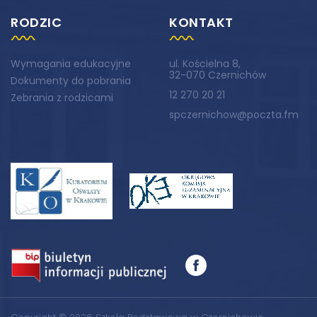
RODZIC
KONTAKT
Wymagania edukacyjne
ul. Kościelna 8,
32-070 Czernichów
Dokumenty do pobrania
12 270 20 21
Zebrania z rodzicami
spczernichow@poczta.fm