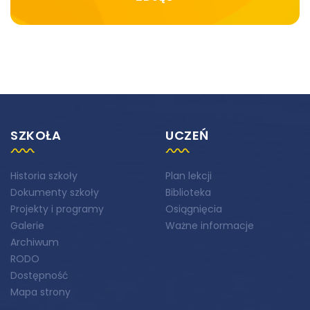
SZKOŁA
UCZEŃ
Historia szkoły
Plan lekcji
Dokumenty szkoły
Biblioteka
Projekty i programy
Osiągnięcia
Galerie
Ważne informacje
Archiwum
RODO
Dostępność
Mapa strony