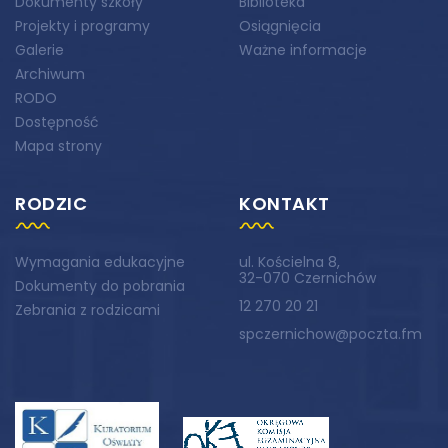
Dokumenty szkoły
Biblioteka
Projekty i programy
Osiągnięcia
Galerie
Ważne informacje
Archiwum
RODO
Dostępność
Mapa strony
RODZIC
KONTAKT
Wymagania edukacyjne
ul. Kościelna 8,
32-070 Czernichów
Dokumenty do pobrania
12 270 20 21
Zebrania z rodzicami
spczernichow@poczta.fm