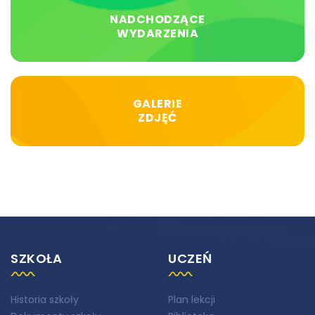
NADCHODZĄCE
WYDARZENIA
GALERIE
ZDJĘĆ
SZKOŁA
UCZEŃ
Historia szkoły
Plan lekcji