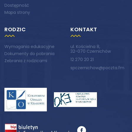
Dostępność
Mapa strony
RODZIC
KONTAKT
Wymagania edukacyjne
ul. Kościelna 8,
32-070 Czernichów
Dokumenty do pobrania
12 270 20 21
Zebrania z rodzicami
spczernichow@poczta.fm