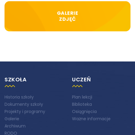
GALERIE
ZDJĘĆ
SZKOŁA
UCZEŃ
Historia szkoły
Plan lekcji
Dokumenty szkoły
Biblioteka
Projekty i programy
Osiągnięcia
Galerie
Ważne informacje
Archiwum
RODO